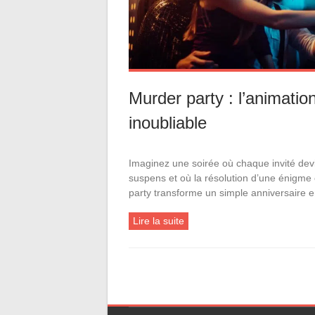
Murder party : l’animatio
inoubliable
Imaginez une soirée où chaque invité devien
suspens et où la résolution d’une énigme
party transforme un simple anniversaire 
Lire la suite