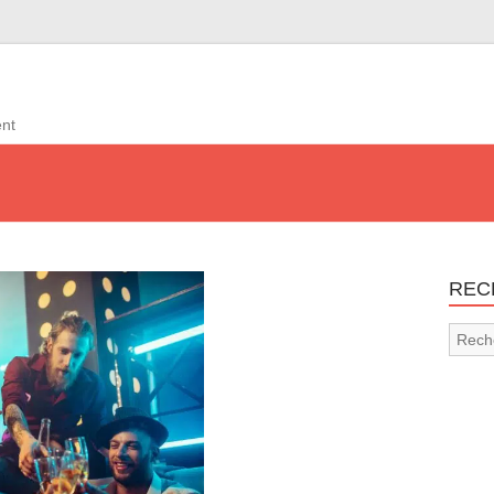
ent
REC